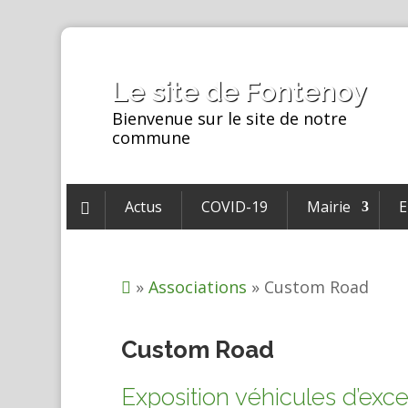
Le site de Fontenoy
Bienvenue sur le site de notre
commune
Actus
COVID-19
Mairie
E

»
Associations
»
Custom Road

Custom Road
Exposition véhicules d’exc