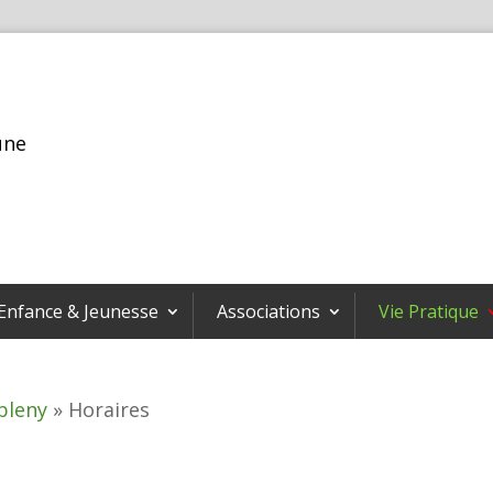
une
Enfance & Jeunesse
Associations
Vie Pratique
bleny
»
Horaires