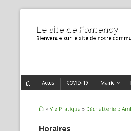
Le site de Fontenoy
Bienvenue sur le site de notre comm
Actus
COVID-19
Mairie

»
Vie Pratique
»
Déchetterie d'Am

Horaires