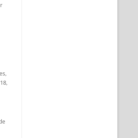
r
es,
18,
de