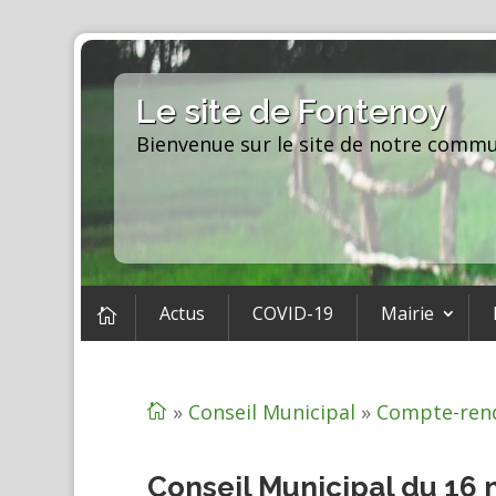
Le site de Fontenoy
Bienvenue sur le site de notre comm
Actus
COVID-19
Mairie

»
Conseil Municipal
»
Compte-ren

Conseil Municipal du 16