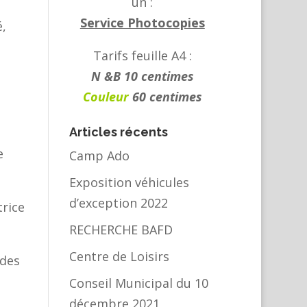
un :
Service Photocopies
é,
Tarifs feuille A4 :
N &B 10 centimes
Couleur
60 centimes
Articles récents
e
Camp Ado
Exposition véhicules
d’exception 2022
rice
RECHERCHE BAFD
Centre de Loisirs
 des
Conseil Municipal du 10
décembre 2021