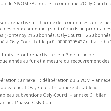
ion du SIVOM EAU entre la commune d’Osly-Courtil 
es sont répartis sur chacune des communes concerné
age des deux communes) sont répartis au prorata de
 (Fontenoy 216 abonnés, Osly-Courtil 126 abonnés
é à Osly-Courtil et le prêt 00000205427 est attribu
ontants seront répartis sur le même principe
chaque année au fur et à mesure du recouvrement des
bération : annexe 1 : délibération du SIVOM – annexe 
tableau actif Osly-Courtil – annexe 4 : tableau
ableau subventions Osly-Courtil – annexe 6 : bilan
lan actif/passif Osly-Courtil