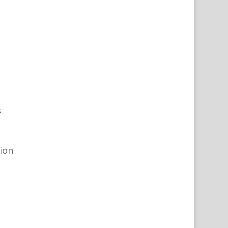
s
ion