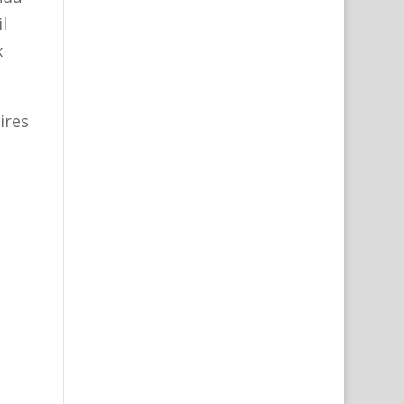
l
x
ires