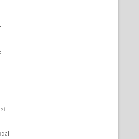
t
e
eil
ipal