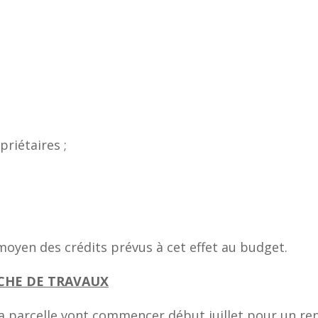
riétaires ;
moyen des crédits prévus à cet effet au budget.
RCHE DE TRAVAUX
la parcelle vont commencer début juillet pour un re