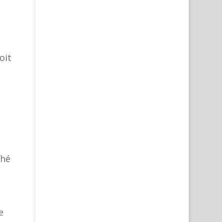
oit
ché
e