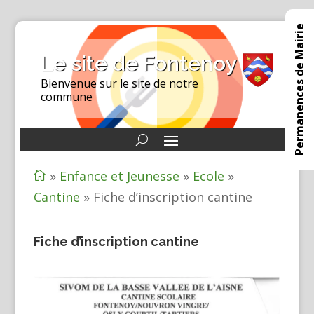
Permanences de Mairie
Le site de Fontenoy
Bienvenue sur le site de notre
commune
»
Enfance et Jeunesse
»
Ecole
»

Cantine
»
Fiche d’inscription cantine
Fiche d’inscription cantine