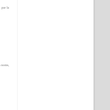
 par la
es noms,