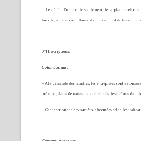
– Le dépôt d’urne et le scellement de la plaque refermant
famille, sous la surveillance du représentant de la commun
3°)
Inscriptions
:
Columbarium
:
– A la demande des familles, les entreprises sont autorisée
prénoms, dates de naissance et de décès des défunts dont l
– Ces inscriptions devront être effectuées selon les indica
Caveaux cinéraires
: