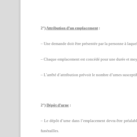
2°)
Attribution d’un emplacement
:
– Une demande doit être présentée par la personne à laquell
– Chaque emplacement est concédé pour une durée et moye
– L’arrêté d’attribution prévoit le nombre d’urnes suscepti
2°)
Dépôt d’urne
:
– Le dépôt d’urne dans l’emplacement devra être préalab
funérailles.