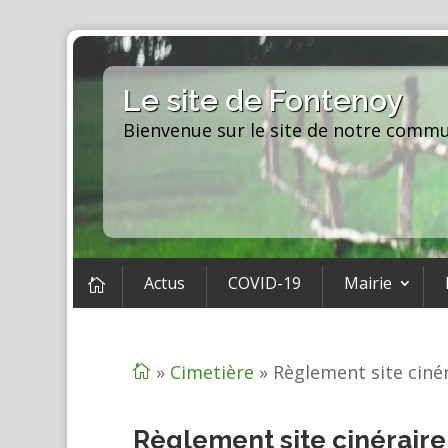
Le site de Fontenoy
Bienvenue sur le site de notre comm
Actus
COVID-19
Mairie

»
Cimetière
»
Règlement site ciné

Règlement site cinéraire