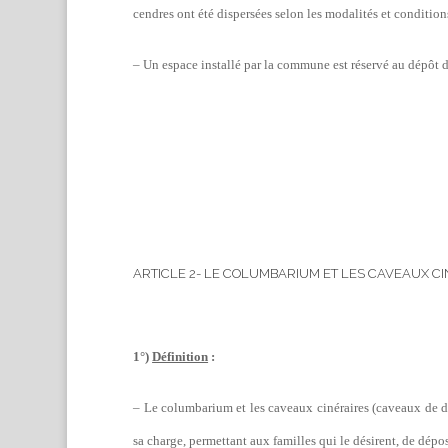
cendres ont été dispersées selon les modalités et condition
– Un espace installé par la commune est réservé au dépôt de
ARTICLE 2- LE COLUMBARIUM ET LES CAVEAUX C
1°)
Définition
:
– Le columbarium et les caveaux cinéraires (caveaux de di
sa charge, permettant aux familles qui le désirent, de dépos